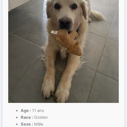
Age :
11 ans
Race :
Golden
Sexe :
Mâle