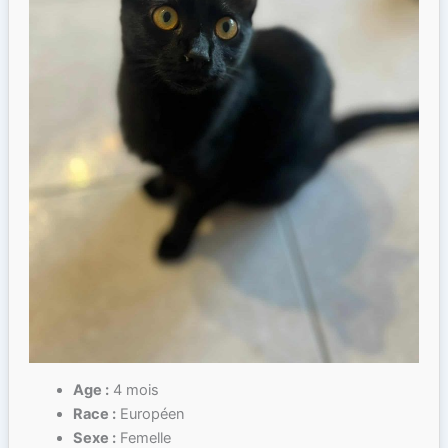
Age :
4 mois
Race :
Européen
Sexe :
Femelle