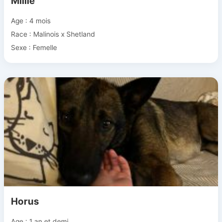
Millie
Age : 4 mois
Race : Malinois x Shetland
Sexe : Femelle
Horus
Age : 1 an et demi