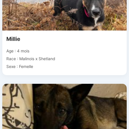
Millie
Age : 4 mois
Race : Malinois x Shetland
Sexe : Femelle