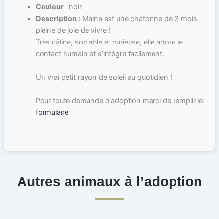
Couleur :
noir
Description :
Maina est une chatonne de 3 mois
pleine de joie de vivre !
Très câline, sociable et curieuse, elle adore le
contact humain et s’intègre facilement.
Un vrai petit rayon de soleil au quotidien !
Pour toute demande d'adoption merci de remplir le:
formulaire
Autres animaux à l’adoption