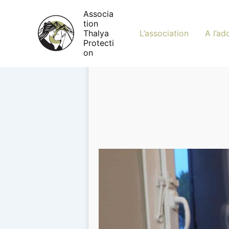
Aller
Associa
au
tion
contenu
Thalya
L’association
A l’ad
Protecti
on