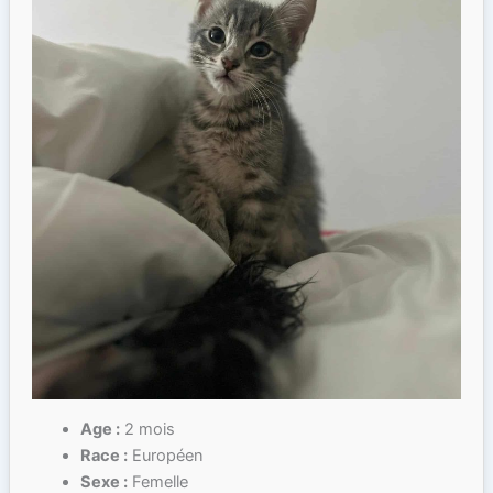
Age :
2 mois
Race :
Européen
Sexe :
Femelle