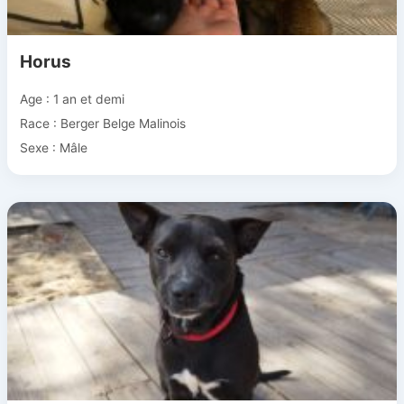
Horus
Age : 1 an et demi
Race : Berger Belge Malinois
Sexe : Mâle