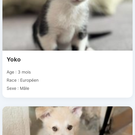
Yoko
Age : 3 mois
Race : Européen
Sexe : Mâle