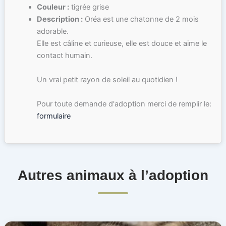
Couleur :
tigrée grise
Description :
Oréa est une chatonne de 2 mois
adorable.
Elle est câline et curieuse, elle est douce et aime le
contact humain.
Un vrai petit rayon de soleil au quotidien !
Pour toute demande d'adoption merci de remplir le:
formulaire
Autres animaux à l’adoption