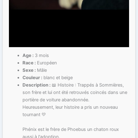
Age :
3 mois
Race :
Européen
Sexe :
Mâle
Couleur :
blanc et beige
Description :
📖 Histoire : Trappés à Sommières,
son frère et lui ont été retrouvés coincés dans une
portière de voiture abandonnée.
Heureusement, leur histoire a pris un nouveau
tournant 💛
Phénix est le frère de Phoebus un chaton roux
aussi à l'adoption.