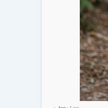
Age :
3 ans