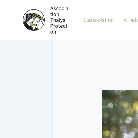
Aller
Associa
au
tion
contenu
Thalya
L’association
A l’ad
Protecti
on