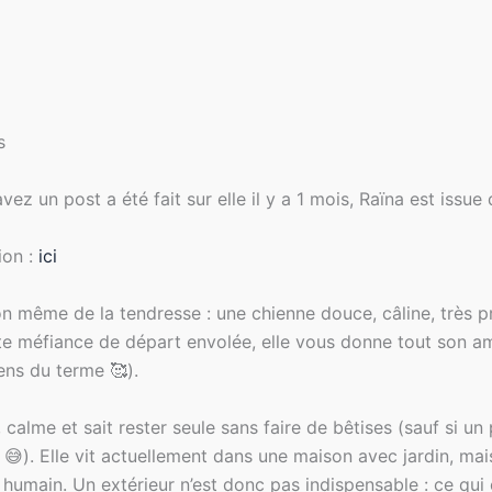
s
ez un post a été fait sur elle il y a 1 mois, Raïna est issue
ion :
ici
tion même de la tendresse : une chienne douce, câline, très 
tite méfiance de départ envolée, elle vous donne tout son 
ens du terme 🥰).
, calme et sait rester seule sans faire de bêtises (sauf si u
 😅). Elle vit actuellement dans une maison avec jardin, mai
n humain. Un extérieur n’est donc pas indispensable : ce qui