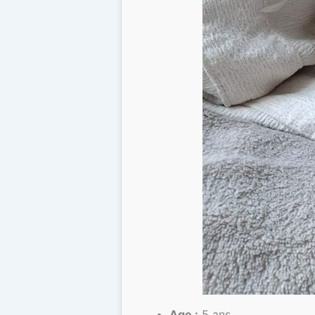
Age :
5 ans