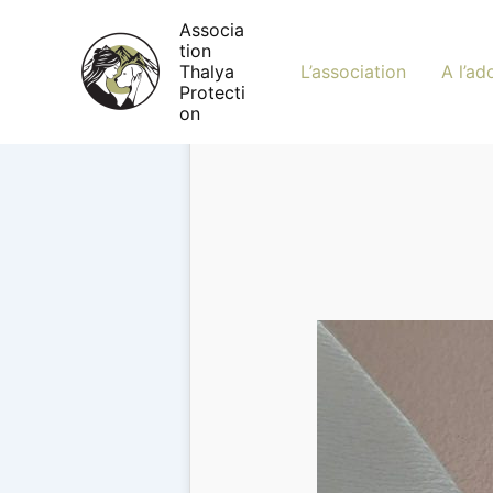
Aller
Associa
au
tion
contenu
Thalya
L’association
A l’ad
Protecti
on