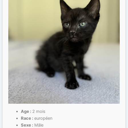
Age :
2 mois
Race :
européen
Sexe :
Mâle