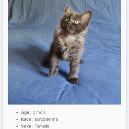
Age :
2 mois
Race :
européenne
Sexe :
Femelle