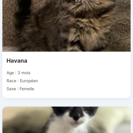
Havana
Age : 3 mois
Race : Européen
Sexe : Femelle