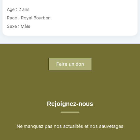
Age : 2 ans
Race : Royal Bourbon
Sexe : Mâle
Faire un don
Rejoignez-nous
Ne manquez pas nos actualités et nos sauvetages