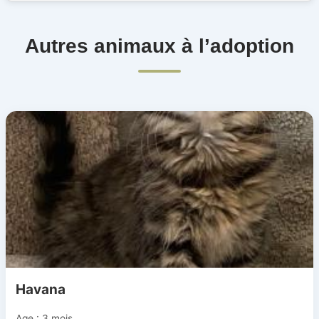
Autres animaux à l’adoption
Havana
Age : 3 mois