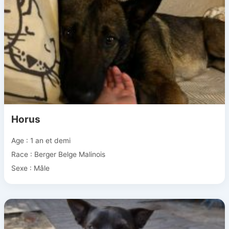
Horus
Age : 1 an et demi
Race : Berger Belge Malinois
Sexe : Mâle