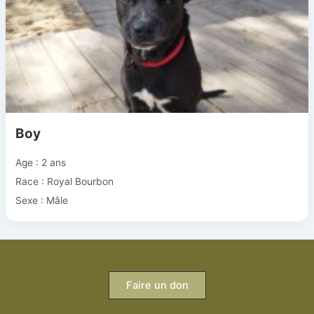
Boy
Age : 2 ans
Race : Royal Bourbon
Sexe : Mâle
Faire un don